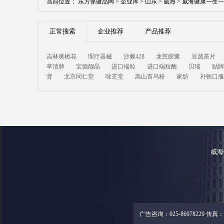
当前位置：
东方保健品网 >
企业库 >
山东 >
威海 >
威海健康一生一
正常搜索
企业推荐
产品推荐
吉林黄栀花
理疗器械
沙棘428
龙芪胶囊
豆蔬茶片
草清肺
宝德靓晶
进口端粒
进口端粒酶
贝瑞
贴牌
肾
北京同仁堂
咏芝堂
嵩山首乌粉
家纺
补铁口服
威海
广告咨询：025-86978229 传真：02