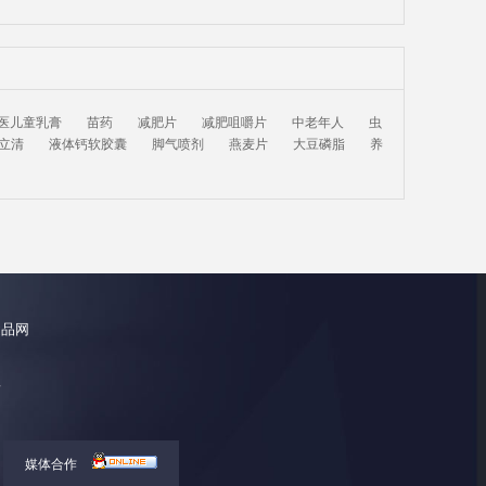
医儿童乳膏
苗药
减肥片
减肥咀嚼片
中老年人
虫
立清
液体钙软胶囊
脚气喷剂
燕麦片
大豆磷脂
养
健品网
所
媒体合作