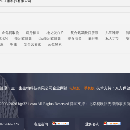
生生物科技有限公司
金龟提取物
瘦身糖果
地龙蛋白片
复合氨基酸口服液
儿童乳膏
苗
OEM
藻油软胶囊
dha藻油软胶囊
即食海参
痛经贴
私人定制
安
液
明康
复合营养素
蓝莓酵素
健康一生一生生物科技有限公司企业商铺
|
技术支持：东方保
电脑版
手机版
2003-2026 bjp321.com All Rights Reserved 律师支持：北京易欧阳光律师事务
5-66622260
客服咨询
业务咨询